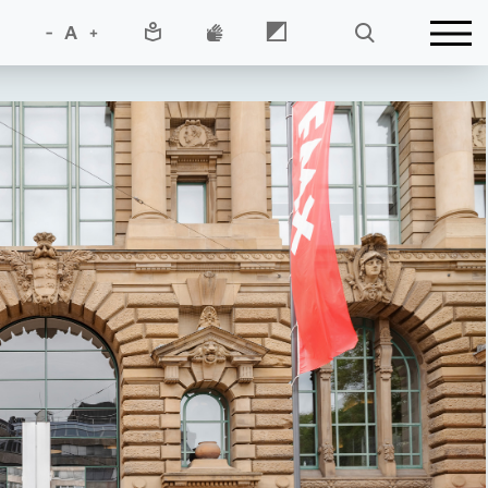
-
A
+