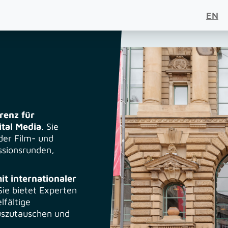
EN
renz für
ital Media
. Sie
der Film- und
ssionsrunden,
it internationaler
Sie bietet Experten
lfältige
auszutauschen und