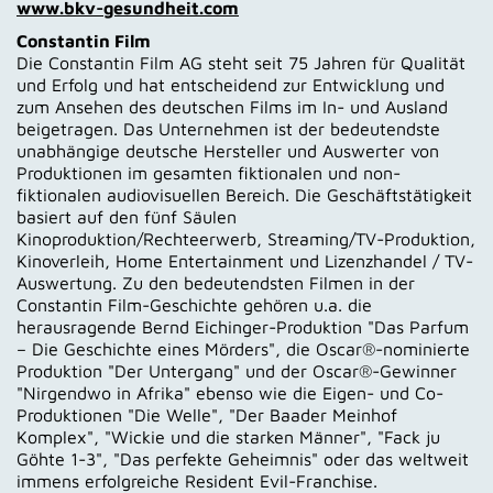
www.bkv-gesundheit.com
Constantin Film
Die Constantin Film AG steht seit 75 Jahren für Qualität
und Erfolg und hat entscheidend zur Entwicklung und
zum Ansehen des deutschen Films im In- und Ausland
beigetragen. Das Unternehmen ist der bedeutendste
unabhängige deutsche Hersteller und Auswerter von
Produktionen im gesamten fiktionalen und non-
fiktionalen audiovisuellen Bereich. Die Geschäftstätigkeit
basiert auf den fünf Säulen
Kinoproduktion/Rechteerwerb, Streaming/TV-Produktion,
Kinoverleih, Home Entertainment und Lizenzhandel / TV-
Auswertung. Zu den bedeutendsten Filmen in der
Constantin Film-Geschichte gehören u.a. die
herausragende Bernd Eichinger-Produktion "Das Parfum
– Die Geschichte eines Mörders", die Oscar®-nominierte
Produktion "Der Untergang" und der Oscar®-Gewinner
"Nirgendwo in Afrika" ebenso wie die Eigen- und Co-
Produktionen "Die Welle", "Der Baader Meinhof
Komplex", "Wickie und die starken Männer", "Fack ju
Göhte 1-3", "Das perfekte Geheimnis" oder das weltweit
immens erfolgreiche Resident Evil-Franchise.