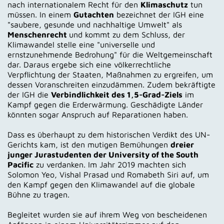
nach internationalem Recht für den
Klimaschutz
tun
müssen. In einem
Gutachten
bezeichnet der IGH eine
"saubere, gesunde und nachhaltige Umwelt" als
Menschenrecht
und kommt zu dem Schluss, der
Klimawandel stelle eine "universelle und
ernstzunehmende Bedrohung" für die Weltgemeinschaft
dar. Daraus ergebe sich eine völkerrechtliche
Verpflichtung der Staaten, Maßnahmen zu ergreifen, um
dessen Voranschreiten einzudämmen. Zudem bekräftigte
der IGH die
Verbindlichkeit des 1,5-Grad-Ziels
im
Kampf gegen die Erderwärmung. Geschädigte Länder
könnten sogar Anspruch auf Reparationen haben.
Dass es überhaupt zu dem historischen Verdikt des UN-
Gerichts kam, ist den mutigen Bemühungen
dreier
junger Jurastudenten der University of the South
Pacific
zu verdanken. Im Jahr 2019 machten sich
Solomon Yeo, Vishal Prasad und Romabeth Siri auf, um
den Kampf gegen den Klimawandel auf die globale
Bühne zu tragen.
Begleitet wurden sie auf ihrem Weg von bescheidenen