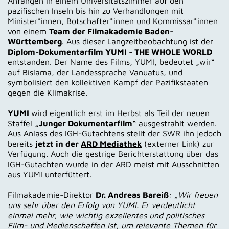
Anfängen in einem Universitätszimmer auf den
pazifischen Inseln bis hin zu Verhandlungen mit
Minister*innen, Botschafter*innen und Kommissar*innen
von einem
Team der Filmakademie Baden-
Württemberg
. Aus dieser Langzeitbeobachtung ist der
Diplom-Dokumentarfilm YUMI - THE WHOLE WORLD
entstanden. Der Name des Films, YUMI, bedeutet „wir“
auf Bislama, der Landessprache Vanuatus, und
symbolisiert den kollektiven Kampf der Pazifikstaaten
gegen die Klimakrise.
YUMI
wird eigentlich erst im Herbst als Teil der neuen
Staffel
„Junger Dokumentarfilm“
ausgestrahlt werden.
Aus Anlass des IGH-Gutachtens stellt der SWR ihn jedoch
bereits
jetzt in der
ARD Mediathek
(externer Link) zur
Verfügung. Auch die gestrige Berichterstattung über das
IGH-Gutachten wurde in der ARD meist mit Ausschnitten
aus YUMI unterfüttert.
Filmakademie-Direktor
Dr. Andreas Bareiß
:
„Wir freuen
uns sehr über den Erfolg von YUMI. Er verdeutlicht
einmal mehr, wie wichtig exzellentes und politisches
Film- und Medienschaffen ist, um relevante Themen für