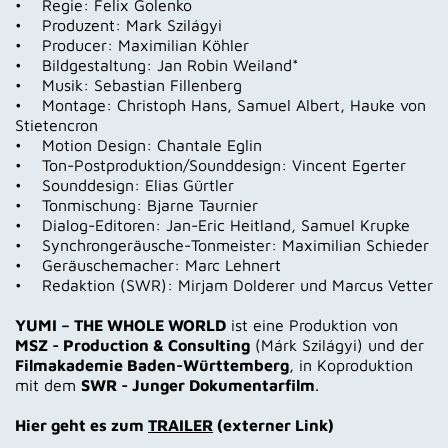
• Regie: Felix Golenko
• Produzent: Mark Szilágyi
• Producer: Maximilian Köhler
• Bildgestaltung: Jan Robin Weiland*
• Musik: Sebastian Fillenberg
• Montage: Christoph Hans, Samuel Albert, Hauke von
Stietencron
• Motion Design: Chantale Eglin
• Ton-Postproduktion/Sounddesign: Vincent Egerter
• Sounddesign: Elias Gürtler
• Tonmischung: Bjarne Taurnier
• Dialog-Editoren: Jan-Eric Heitland, Samuel Krupke
• Synchrongeräusche-Tonmeister: Maximilian Schieder
• Geräuschemacher: Marc Lehnert
• Redaktion (SWR): Mirjam Dolderer und Marcus Vetter
YUMI – THE WHOLE WORLD
ist eine Produktion von
MSZ - Production & Consulting
(Márk Szilágyi) und der
Filmakademie Baden-Württemberg
, in Koproduktion
mit dem
SWR - Junger Dokumentarfilm
.
Hier geht es zum
TRAILER
(externer Link)