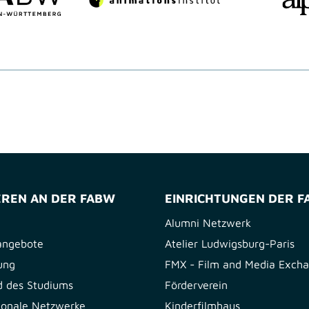
EREN AN DER FABW
EINRICHTUNGEN DER 
Alumni Netzwerk
angebote
Atelier Ludwigsburg-Paris
ung
FMX - Film and Media Exch
 des Studiums
Förderverein
tionale Netzwerke
Kinderfilmhaus