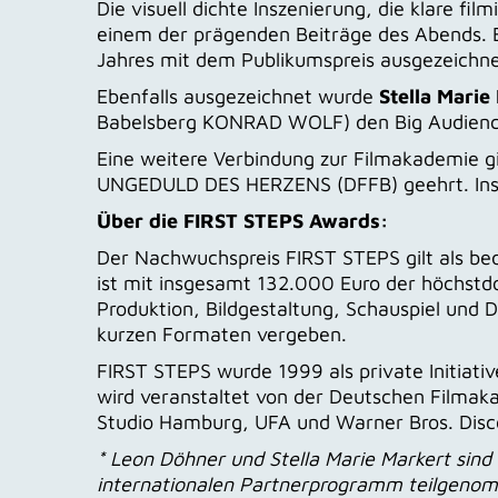
Die visuell dichte Inszenierung, die klare 
einem der prägenden Beiträge des Abends. B
Jahres mit dem Publikumspreis ausgezeichne
Ebenfalls ausgezeichnet wurde
Stella Marie
Babelsberg KONRAD WOLF) den Big Audience
Eine weitere Verbindung zur Filmakademie g
UNGEDULD DES HERZENS (DFFB) geehrt. Ins 
Über die FIRST STEPS Awards:
Der Nachwuchspreis FIRST STEPS gilt als be
ist mit insgesamt 132.000 Euro der höchstdo
Produktion, Bildgestaltung, Schauspiel und
kurzen Formaten vergeben.
FIRST STEPS wurde 1999 als private Initiati
wird veranstaltet von der Deutschen Filmak
Studio Hamburg, UFA und Warner Bros. Disc
* Leon Döhner und Stella Marie Markert sin
internationalen Partnerprogramm teilgeno