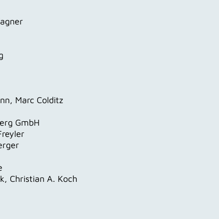
Wagner
g
n, Marc Colditz
berg GmbH
reyler
erger
e
k, Christian A. Koch