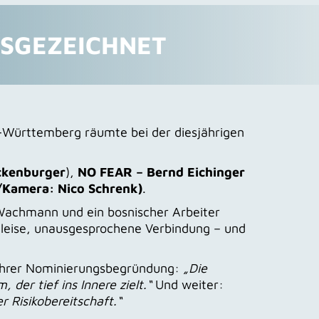
USGEZEICHNET
Württemberg räumte bei der diesjährigen
ckenburger
),
NO FEAR – Bernd Eichinger
g/Kamera: Nico Schrenk)
.
n Wachmann und ein bosnischer Arbeiter
ne leise, unausgesprochene Verbindung – und
in ihrer Nominierungsbegründung:
„Die
der tief ins Innere zielt.“
Und weiter:
 Risikobereitschaft.“