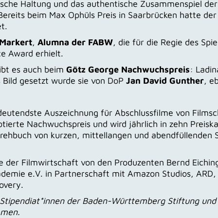
filmische Haltung und das authentische Zusammenspiel d
ereits beim Max Ophüls Preis in Saarbrücken hatte der
t.
 Markert
,
Alumna der FABW
, die für die Regie des Sp
 Award erhielt.
ibt es auch beim
Götz George Nachwuchspreis
: Ladin
Bild gesetzt wurde sie von DoP
Jan David Gunther
, e
deutendste Auszeichnung für Abschlussfilme von Filmsc
tierte Nachwuchspreis und wird jährlich in zehn Preisk
 Drehbuch von kurzen, mittellangen und abendfüllenden 
ve der Filmwirtschaft von den Produzenten Bernd Eichi
ademie e.V. in Partnerschaft mit Amazon Studios, ARD,
overy.
d Stipendiat*innen der Baden-Württemberg Stiftung un
mmen.