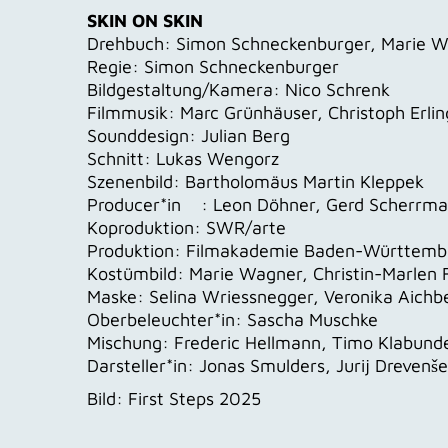
SKIN ON SKIN
Drehbuch: Simon Schneckenburger, Marie 
Regie: Simon Schneckenburger
Bildgestaltung/Kamera: Nico Schrenk
Filmmusik: Marc Grünhäuser, Christoph Erlin
Sounddesign: Julian Berg
Schnitt: Lukas Wengorz
Szenenbild: Bartholomäus Martin Kleppek
Producer*in : Leon Döhner, Gerd Scherrman
Koproduktion: SWR/arte
Produktion: Filmakademie Baden-Württem
Kostümbild: Marie Wagner, Christin-Marlen F
Maske: Selina Wriessnegger, Veronika Aichb
Oberbeleuchter*in: Sascha Muschke
Mischung: Frederic Hellmann, Timo Klabund
Darsteller*in: Jonas Smulders, Jurij Drevenše
Bild: First Steps 2025