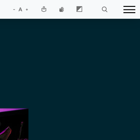
-
A
+