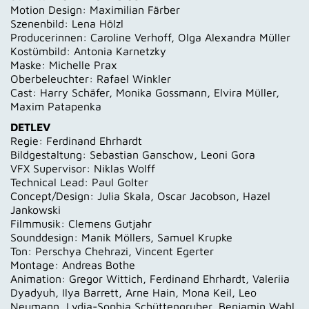
Motion Design: Maximilian Färber
Szenenbild: Lena Hölzl
Producerinnen: Caroline Verhoff, Olga Alexandra Müller
Kostümbild: Antonia Karnetzky
Maske: Michelle Prax
Oberbeleuchter: Rafael Winkler
Cast: Harry Schäfer, Monika Gossmann, Elvira Müller,
Maxim Patapenka
DETLEV
Regie: Ferdinand Ehrhardt
Bildgestaltung: Sebastian Ganschow, Leoni Gora
VFX Supervisor: Niklas Wolff
Technical Lead: Paul Golter
Concept/Design: Julia Skala, Oscar Jacobson, Hazel
Jankowski
Filmmusik: Clemens Gutjahr
Sounddesign: Manik Möllers, Samuel Krupke
Ton: Perschya Chehrazi, Vincent Egerter
Montage: Andreas Bothe
Animation: Gregor Wittich, Ferdinand Ehrhardt, Valeriia
Dyadyuh, Ilya Barrett, Arne Hain, Mona Keil, Leo
Neumann, Lydia-Sophia Schüttengruber, Benjamin Wahl