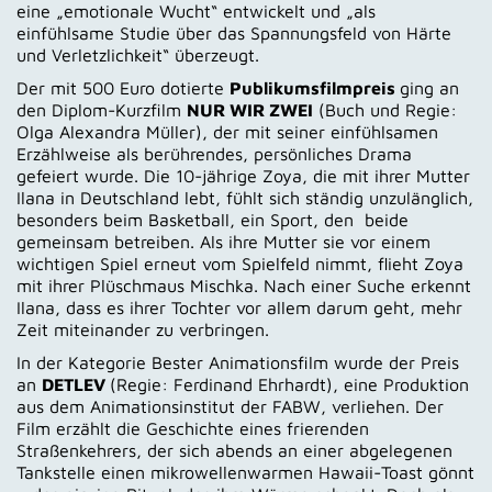
eine „emotionale Wucht“ entwickelt und „als
einfühlsame Studie über das Spannungsfeld von Härte
und Verletzlichkeit“ überzeugt.
Der mit 500 Euro dotierte
Publikumsfilmpreis
ging an
den Diplom-Kurzfilm
NUR WIR ZWEI
(Buch und Regie:
Olga Alexandra Müller), der mit seiner einfühlsamen
Erzählweise als berührendes, persönliches Drama
gefeiert wurde. Die 10-jährige Zoya, die mit ihrer Mutter
Ilana in Deutschland lebt, fühlt sich ständig unzulänglich,
besonders beim Basketball, ein Sport, den beide
gemeinsam betreiben. Als ihre Mutter sie vor einem
wichtigen Spiel erneut vom Spielfeld nimmt, flieht Zoya
mit ihrer Plüschmaus Mischka. Nach einer Suche erkennt
Ilana, dass es ihrer Tochter vor allem darum geht, mehr
Zeit miteinander zu verbringen.
In der Kategorie Bester Animationsfilm wurde der Preis
an
DETLEV
(Regie: Ferdinand Ehrhardt), eine Produktion
aus dem Animationsinstitut der FABW, verliehen. Der
Film erzählt die Geschichte eines frierenden
Straßenkehrers, der sich abends an einer abgelegenen
Tankstelle einen mikrowellenwarmen Hawaii-Toast gönnt