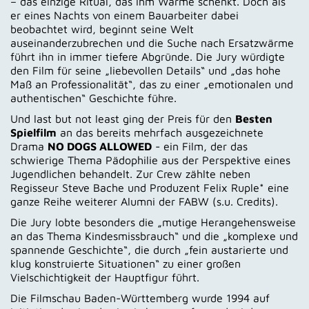
– das einzige Ritual, das ihm Wärme schenkt. Doch als
er eines Nachts von einem Bauarbeiter dabei
beobachtet wird, beginnt seine Welt
auseinanderzubrechen und die Suche nach Ersatzwärme
führt ihn in immer tiefere Abgründe. Die Jury würdigte
den Film für seine „liebevollen Details“ und „das hohe
Maß an Professionalität“, das zu einer „emotionalen und
authentischen“ Geschichte führe.
Und last but not least ging der Preis für den
Besten
Spielfilm
an das bereits mehrfach ausgezeichnete
Drama
NO DOGS ALLOWED
- ein Film, der das
schwierige Thema Pädophilie aus der Perspektive eines
Jugendlichen behandelt. Zur Crew zählte neben
Regisseur Steve Bache und Produzent Felix Ruple* eine
ganze Reihe weiterer Alumni der FABW (s.u. Credits).
Die Jury lobte besonders die „mutige Herangehensweise
an das Thema Kindesmissbrauch“ und die „komplexe und
spannende Geschichte“, die durch „fein austarierte und
klug konstruierte Situationen“ zu einer großen
Vielschichtigkeit der Hauptfigur führt.
Die Filmschau Baden-Württemberg wurde 1994 auf