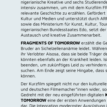
nigerianische Kreative und sechs Studieren
intensiv zusammen, um mit dem Kurzfilm 
relevante Geschichte zu erzählen. Gefördert
Kultur und Medien und unterstützt durch AR
sowie das Ministerium für Kunst, Kultur, T
nigerianischen Bundesstaates Edo, setzt der
Austausch und kreative Zusammenarbeit.
FRAGMENTS OF TOMORROW
erzählt die G
Bruder an Sichelzellenanämie leidet. Währe
ihr Verlobter Aisosa, dass sie beide Träger d
könnten ebenfalls an der Krankheit leiden. 
beenden, um zukünftiges Leid zu verhinder
suchen. Am Ende zeigt seine Hingabe, dass
können.
Der Kurzfilm spiegelt nicht nur den kulturel
und deutschen Filmemacher*innen wider, son
Gedreht mit der neu eingeführten digitalen
TOMORROW
eine der ersten Anwendungen d
dar. Die Integration modernster Ausrüstung 