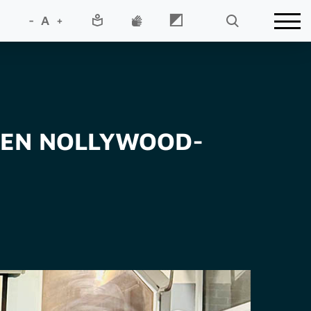
-
A
+
HEN NOLLYWOOD-