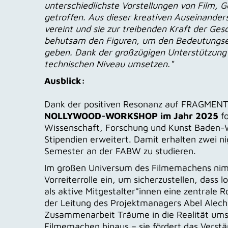
unterschiedlichste Vorstellungen von Film, 
getroffen. Aus dieser kreativen Auseinander
vereint und sie zur treibenden Kraft der Ges
behutsam den Figuren, um den Bedeutungseb
geben. Dank der großzügigen Unterstützung
technischen Niveau umsetzen."
Ausblick:
Dank der positiven Resonanz auf FRAGME
NOLLYWOOD-WORKSHOP im Jahr 2025
f
Wissenschaft, Forschung und Kunst Baden
Stipendien erweitert. Damit erhalten zwei ni
Semester an der FABW zu studieren.
Im großen Universum des Filmemachens nimm
Vorreiterrolle ein, um sicherzustellen, dass 
als aktive Mitgestalter*innen eine zentra
der Leitung des Projektmanagers Abel Alechen
Zusammenarbeit Träume in die Realität umset
Filmemachen hinaus – sie fördert das Verstä