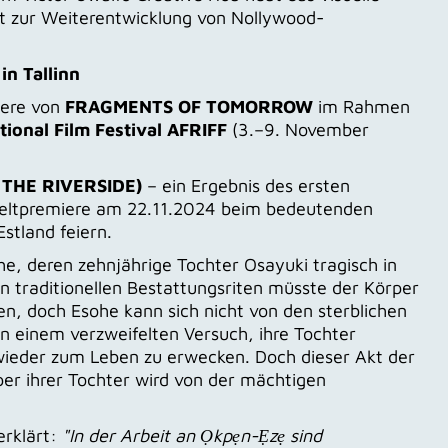
ägt zur Weiterentwicklung von Nollywood-
n Tallinn
iere von
FRAGMENTS OF TOMORROW
im Rahmen
tional Film Festival AFRIFF
(3.–9. November
THE RIVERSIDE)
– ein Ergebnis des ersten
premiere am 22.11.2024 beim bedeutenden
Estland feiern.
he, deren zehnjährige Tochter Osayuki tragisch in
n traditionellen Bestattungsriten müsste der Körper
n, doch Esohe kann sich nicht von den sterblichen
In einem verzweifelten Versuch, ihre Tochter
d wieder zum Leben zu erwecken. Doch dieser Akt der
per ihrer Tochter wird von der mächtigen
erklärt:
"In der Arbeit an Ọkpẹn-Ẹzẹ sind