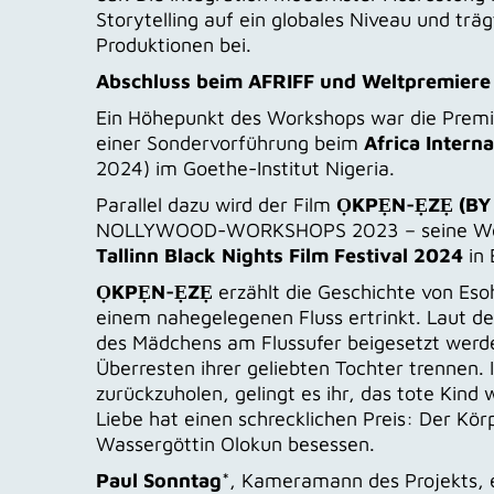
Storytelling auf ein globales Niveau und tr
Produktionen bei.
Abschluss beim AFRIFF und Weltpremiere i
Ein Höhepunkt des Workshops war die Prem
einer Sondervorführung beim
Africa Interna
2024) im Goethe-Institut Nigeria.
Parallel dazu wird der Film
ỌKPẸN-ẸZẸ (BY 
NOLLYWOOD-WORKSHOPS 2023 – seine Welt
Tallinn Black Nights Film Festival 2024
in 
ỌKPẸN-ẸZẸ
erzählt die Geschichte von Eso
einem nahegelegenen Fluss ertrinkt. Laut de
des Mädchens am Flussufer beigesetzt werde
Überresten ihrer geliebten Tochter trennen. 
zurückzuholen, gelingt es ihr, das tote Kin
Liebe hat einen schrecklichen Preis: Der Kör
Wassergöttin Olokun besessen.
Paul Sonntag
*, Kameramann des Projekts, 