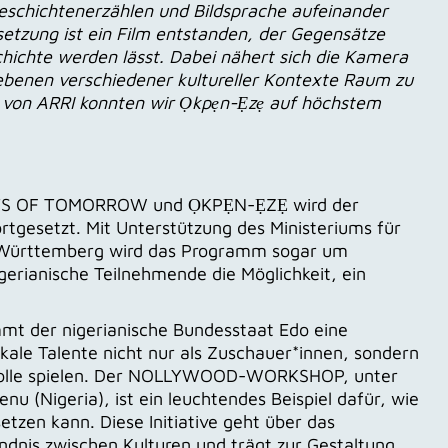
Geschichtenerzählen und Bildsprache aufeinander
setzung ist ein Film entstanden, der Gegensätze
chichte werden lässt. Dabei nähert sich die Kamera
enen verschiedener kultureller Kontexte Raum zu
 von ARRI konnten wir Ọkpẹn-Ẹzẹ auf höchstem
NTS OF TOMORROW und ỌKPẸN-ẸZẸ wird der
ortgesetzt. Mit Unterstützung des Ministeriums für
-Württemberg wird das Programm sogar um
gerianische Teilnehmende die Möglichkeit, ein
t der nigerianische Bundesstaat Edo eine
lokale Talente nicht nur als Zuschauer*innen, sondern
le Rolle spielen. Der NOLLYWOOD-WORKSHOP, unter
u (Nigeria), ist ein leuchtendes Beispiel dafür, wie
zen kann. Diese Initiative geht über das
ndnis zwischen Kulturen und trägt zur Gestaltung