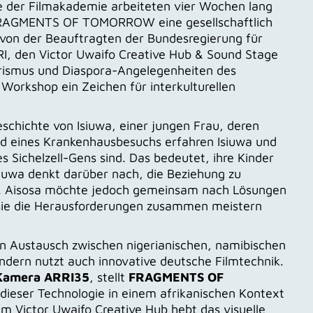
de der Filmakademie arbeiteten vier Wochen lang
FRAGMENTS OF TOMORROW eine gesellschaftlich
 von der Beauftragten der Bundesregierung für
RI, den Victor Uwaifo Creative Hub & Sound Stage
ourismus und Diaspora-Angelegenheiten des
 Workshop ein Zeichen für interkulturellen
eschichte von Isiuwa, einer jungen Frau, deren
nd eines Krankenhausbesuchs erfahren Isiuwa und
es Sichelzell-Gens sind. Das bedeutet, ihre Kinder
Isiuwa denkt darüber nach, die Beziehung zu
n. Aisosa möchte jedoch gemeinsam nach Lösungen
 sie die Herausforderungen zusammen meistern
len Austausch zwischen nigerianischen, namibischen
dern nutzt auch innovative deutsche Filmtechnik.
Kamera ARRI35
, stellt
FRAGMENTS OF
ieser Technologie in einem afrikanischen Kontext
im Victor Uwaifo Creative Hub hebt das visuelle