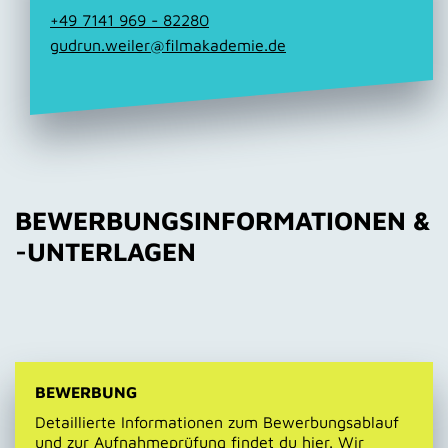
+49 7141 969 - 82280
gudrun.weiler@filmakademie.de
BEWERBUNGSINFORMATIONEN &
-UNTERLAGEN
BEWERBUNG
Detaillierte Informationen zum Bewerbungsablauf
und zur Aufnahmeprüfung findet du hier. Wir