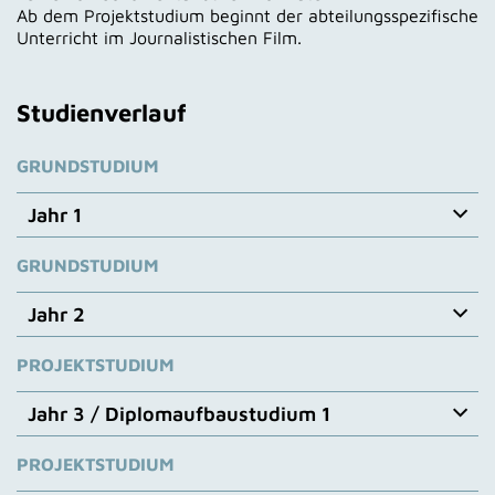
Ab dem Projektstudium beginnt der abteilungsspezifische
Unterricht im Journalistischen Film.
Studienverlauf
GRUNDSTUDIUM
Jahr 1
GRUNDSTUDIUM
Jahr 1 Grundstudium
Das erste Jahr im Grundstudium verläuft analog
zum
Jahr 2
allgemeinen ersten Studienjahr an der Filmakademie
(siehe Studienverlauf).
PROJEKTSTUDIUM
Jahr 2 Grundstudium
Das zweite Jahr im Grundstudium verläuft analog
zum
Jahr 3 / Diplomaufbaustudium 1
allgemeinen zweiten Studienjahr an der Filmakademie
(siehe Studienverlauf).
PROJEKTSTUDIUM
Jahr 3 / Diplomaufbaustudium 1