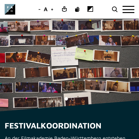
-
A
+
FESTIVALKOORDINATION
An der Filmakademie Baden-Württemberg entstehen