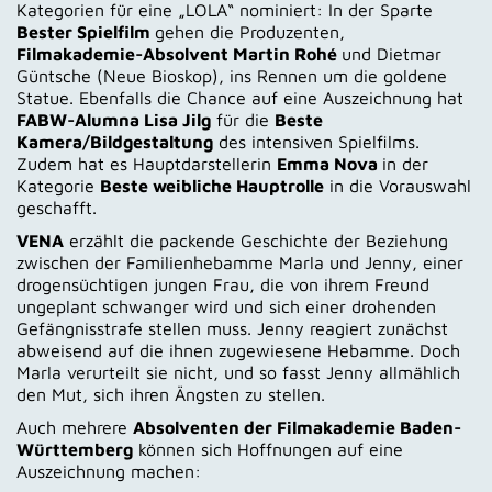
Kategorien für eine „LOLA“ nominiert: In der Sparte
Bester Spielfilm
gehen die Produzenten,
Filmakademie-Absolvent Martin Rohé
und Dietmar
Güntsche (Neue Bioskop), ins Rennen um die goldene
Statue. Ebenfalls die Chance auf eine Auszeichnung hat
FABW-Alumna Lisa Jilg
für die
Beste
Kamera/Bildgestaltung
des intensiven Spielfilms.
Zudem hat es Hauptdarstellerin
Emma Nova
in der
Kategorie
Beste weibliche Hauptrolle
in die Vorauswahl
geschafft.
VENA
erzählt die packende Geschichte der Beziehung
zwischen der Familienhebamme Marla und Jenny, einer
drogensüchtigen jungen Frau, die von ihrem Freund
ungeplant schwanger wird und sich einer drohenden
Gefängnisstrafe stellen muss. Jenny reagiert zunächst
abweisend auf die ihnen zugewiesene Hebamme. Doch
Marla verurteilt sie nicht, und so fasst Jenny allmählich
den Mut, sich ihren Ängsten zu stellen.
Auch mehrere
Absolventen der Filmakademie Baden-
Württemberg
können sich Hoffnungen auf eine
Auszeichnung machen: