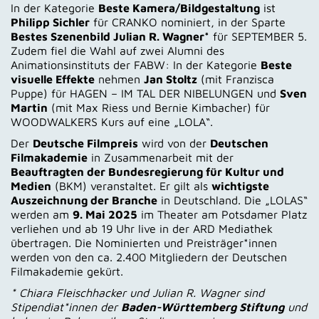
In der Kategorie
Beste Kamera/Bildgestaltung
ist
Philipp Sichler
für CRANKO nominiert, in der Sparte
Bestes Szenenbild Julian R. Wagner*
für SEPTEMBER 5.
Zudem fiel die Wahl auf zwei Alumni des
Animationsinstituts der FABW: In der Kategorie
Beste
visuelle Effekte
nehmen
Jan Stoltz
(mit Franzisca
Puppe) für HAGEN – IM TAL DER NIBELUNGEN und
Sven
Martin
(mit Max Riess und Bernie Kimbacher) für
WOODWALKERS Kurs auf eine „LOLA“.
Der
Deutsche Filmpreis
wird von der
Deutschen
Filmakademie
in Zusammenarbeit mit der
Beauftragten der Bundesregierung für Kultur und
Medien
(BKM) veranstaltet. Er gilt als
wichtigste
Auszeichnung der Branche
in Deutschland. Die „LOLAS“
werden am
9. Mai 2025
im Theater am Potsdamer Platz
verliehen und ab 19 Uhr live in der ARD Mediathek
übertragen. Die Nominierten und Preisträger*innen
werden von den ca. 2.400 Mitgliedern der Deutschen
Filmakademie gekürt.
* Chiara Fleischhacker und Julian R. Wagner sind
Stipendiat*innen der
Baden-Württemberg Stiftung
und