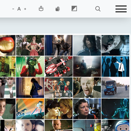
-
A
+