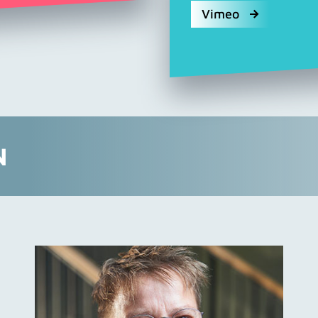
Vimeo
N