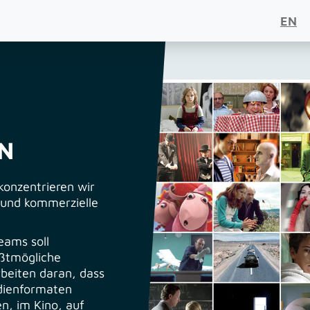
EN
N
konzentrieren wir
 und kommerzielle
eams soll
ößtmögliche
rbeiten daran, dass
edienformaten
n, im Kino, auf