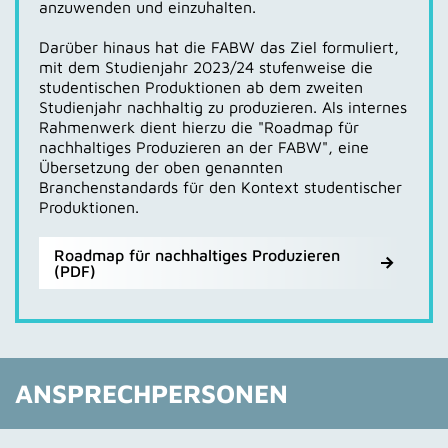
Richtlinie wurde die WIN-Charta inhaltlich
anzuwenden und einzuhalten.
Treibhausgasbilanzierung floss durch Akteure wie der
weiterentwickelt und wurde ab 2024 zur
KLIMAWIN
.
Klimaschutzstiftung Baden-Württemberg, der
Darüber hinaus hat die FABW das Ziel formuliert,
Weitere Informationen und Unterlagen zur KLIMAWIN
Klimaschutz- und Energieagentur Baden-
mit dem Studienjahr 2023/24 stufenweise die
finden Sie hier:
Württemberg und dem Umweltbundesamt ein.
studentischen Produktionen ab dem zweiten
Webseite KLIMAWIN (externe Webseite)
Die fachliche Begleitung erfolgte durch KlimAktiv
Studienjahr nachhaltig zu produzieren. Als internes
gGmbH aus Tübingen, die bereits den unter der
Rahmenwerk dient hierzu die "Roadmap für
KLIMAWIN Zielkonzept der FABW 2023 (PDF)
Federführung Baden-Württembergs entwickelten und
nachhaltiges Produzieren an der FABW", eine
KLIMAWIN Bericht der FABW 2025 (PDF)
bundesweit genutzten Green Shooting Rechner
Übersetzung der oben genannten
entwickelt hat, sowie Jacob Bilabel, Thema1 GmbH,
Branchenstandards für den Kontext studentischer
der auch das Aktionsnetzwerk Kultur und Medien
Produktionen.
betreut.
Webseite über den CO2-Kulturstandard des MWK BW
Roadmap für nachhaltiges Produzieren
(externer Link)
(PDF)
ANSPRECHPERSONEN