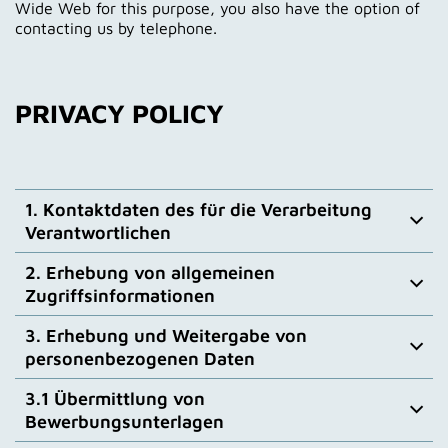
Wide Web for this purpose, you also have the option of
contacting us by telephone.
PRIVACY POLICY
1. Kontaktdaten des für die Verarbeitung
Verantwortlichen
2. Erhebung von allgemeinen
Verantwortlicher im Sinne der Datenschutz-
Zugriffsinformationen
Grundverordnung, ist:
Filmakademie Baden-Württemberg GmbH
3. Erhebung und Weitergabe von
Bei jedem Aufruf unserer Webseite werden
Akademiehof 10 71638
personenbezogenen Daten
automatisch Server Log File Informationen, die Ihr
Ludwigsburg Tel.: +49 7141 969 0
Browser an uns übermittelt, erfasst. Dies sind:
E-Mail: info(at)filmakademie.de
3.1 Übermittlung von
Wir verwenden Ihre persönlichen Daten nur zu den
1. IP-Adresse (Internet-Protokoll-Adresse) des
Als Datenschutzbeauftragter ist bestellt:
Bewerbungsunterlagen
auf dieser Informationsseite zum Datenschutz
zugreifenden Computers
Herr Stephan Hartinger
angeführten Zwecken.